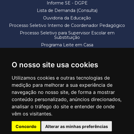
Informe SE - DGPE
Lista de Demanda (Consulta)
Ouvidoria da Educação
Processo Seletivo Interno de Coordenador Pedagógico
Processo Seletivo para Supervisor Escolar em
Substituição
Programa Leite em Casa
Solicitação de Vaga
Termos e Condições
O nosso site usa cookies
Utilizamos cookies e outras tecnologias de
medição para melhorar a sua experiência de
navegação no nosso site, de forma a mostrar
conteúdo personalizado, anúncios direcionados,
SECRETARIA DE EDUCAÇÃO
analisar o tráfego do site e entender de onde
Rua Claudino Barbosa, 313 - Macedo - Guarulhos/SP CEP 07113-040
vêm os visitantes.
Central de Atendimento: *55 11 2475-7300
Concordo
Alterar as minhas preferências