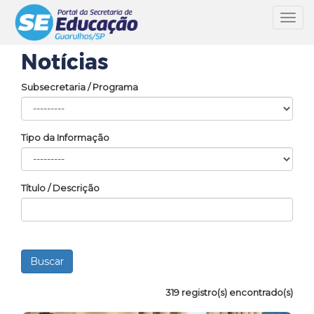
Toggl
navig
Notícias
Subsecretaria / Programa
Tipo da Informação
Título / Descrição
319 registro(s) encontrado(s)