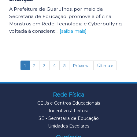
A Prefeitura de Guarulhos, por meio da
Secretaria de Educação, promove a oficina
Monstros em Rede: Tecnologia e Cyberbullying
voltada à conscienti...
[saiba mais]
(current)
1
2
3
4
5
Próxima
Última »
Rede Física
CEUs e Centros Educacionais
Incentivo à Leitura
SE - Secretaria de Educação
Unidades Escolares