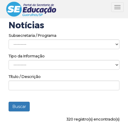
Toggl
navig
Notícias
Subsecretaria / Programa
Tipo da Informação
Título / Descrição
320 registro(s) encontrado(s)