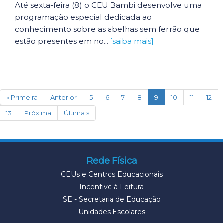
Até sexta-feira (8) o CEU Bambi desenvolve uma
programação especial dedicada ao
conhecimento sobre as abelhas sem ferrão que
estão presentes em no...
[saiba mais]
(current)
« Primeira
Anterior
5
6
7
8
9
10
11
12
13
Próxima
Última »
Rede Física
CEUs e Centros Educacionais
Incentivo à Leitura
SE - Secretaria de Educação
Unidades Escolares