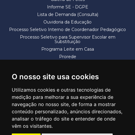
Informe SE - DGPE
Lista de Demanda (Consulta)
Ouvidoria da Educação
Processo Seletivo Interno de Coordenador Pedagógico
Processo Seletivo para Supervisor Escolar em
Substituição
Programa Leite em Casa
Prorede
Solicitação de Vaga
Termos e Condições
O nosso site usa cookies
Utilizamos cookies e outras tecnologias de
medição para melhorar a sua experiência de
navegação no nosso site, de forma a mostrar
conteúdo personalizado, anúncios direcionados,
SECRETARIA DE EDUCAÇÃO
analisar o tráfego do site e entender de onde
Rua Claudino Barbosa, 313 - Macedo - Guarulhos/SP CEP 07113-040
vêm os visitantes.
Central de Atendimento: *55 11 2475-7300