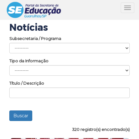
Toggl
navig
Notícias
Subsecretaria / Programa
Tipo da Informação
Título / Descrição
320 registro(s) encontrado(s)