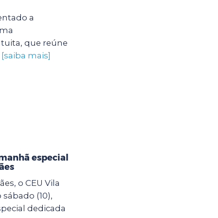
entado a
uma
tuita, que reúne
.
[saiba mais]
 manhã especial
ães
es, o CEU Vila
sábado (10),
pecial dedicada