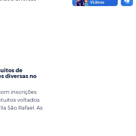
tuitos de
es diversas no
com inscrições
atuitos voltados
la São Rafael. As