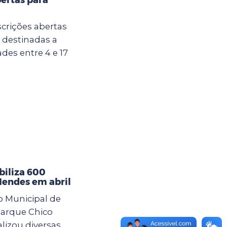
crições abertas
u destinadas a
des entre 4 e 17
iliza 600
Mendes em abril
o Municipal de
arque Chico
lizou diversas