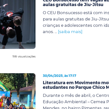
aulas gratuitas de Jiu-Jítsu
O CEU Bonsucesso está com ins
para aulas gratuitas de Jiu-Jíts
crianças e adolescentes com ida
anos. ...
[saiba mais]
198 visualizações
30/04/2025, às 17:17
Literatura em Movimento mob
estudantes no Parque Chico 
Durante o mês de abril, o Centr
Educação Ambiental – Cemea P
Mendes, no bairro Pimentas, rea