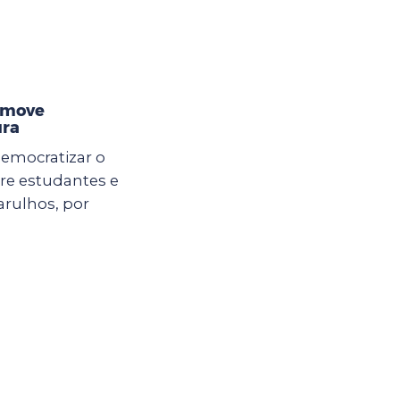
omove
ura
democratizar o
ntre estudantes e
arulhos, por