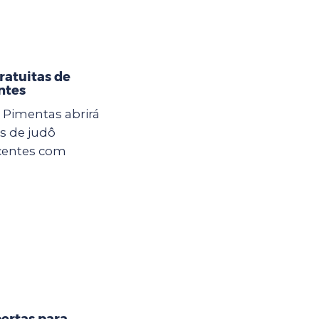
ratuitas de
ntes
U Pimentas abrirá
as de judô
scentes com
ertas para