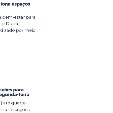
ciona espaços
e bem-estar para
nte Dutra
ndizado por meio
rições para
segunda-feira
) até quarta-
brirá inscrições