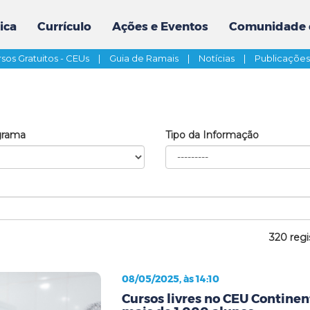
ica
Currículo
Ações e Eventos
Comunidade 
sos Gratuitos - CEUs
|
Guia de Ramais
|
Notícias
|
Publicaçõe
grama
Tipo da Informação
320 regi
08/05/2025, às 14:10
Cursos livres no CEU Contine