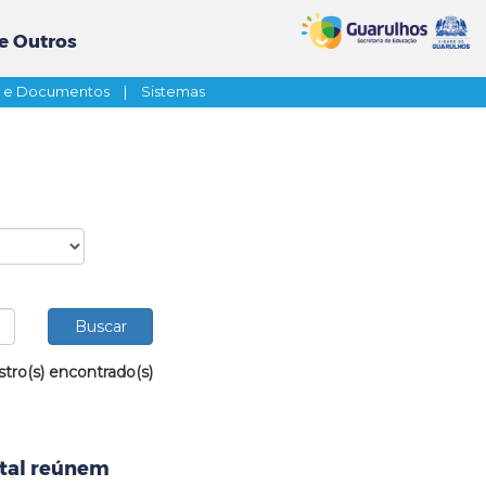
e Outros
s e Documentos
|
Sistemas
stro(s) encontrado(s)
ntal reúnem