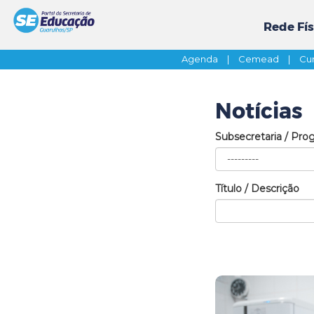
Rede Fís
Agenda
|
Cemead
|
Cur
Notícias
Subsecretaria / Pro
Título / Descrição