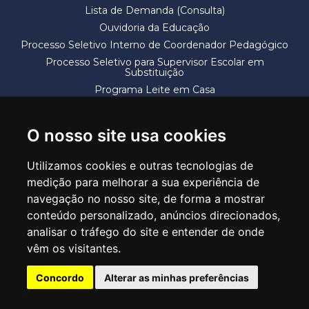
Lista de Demanda (Consulta)
Ouvidoria da Educação
Processo Seletivo Interno de Coordenador Pedagógico
Processo Seletivo para Supervisor Escolar em
Substituição
Programa Leite em Casa
Solicitação de Vaga
Termos e Condições
O nosso site usa cookies
Utilizamos cookies e outras tecnologias de
medição para melhorar a sua experiência de
navegação no nosso site, de forma a mostrar
conteúdo personalizado, anúncios direcionados,
SECRETARIA DE EDUCAÇÃO
analisar o tráfego do site e entender de onde
Rua Claudino Barbosa, 313 - Macedo - Guarulhos/SP CEP 07113-040
vêm os visitantes.
Central de Atendimento: *55 11 2475-7300
Concordo
Alterar as minhas preferências
PT