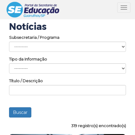
Toggl
navig
Notícias
Subsecretaria / Programa
Tipo da Informação
Título / Descrição
319 registro(s) encontrado(s)