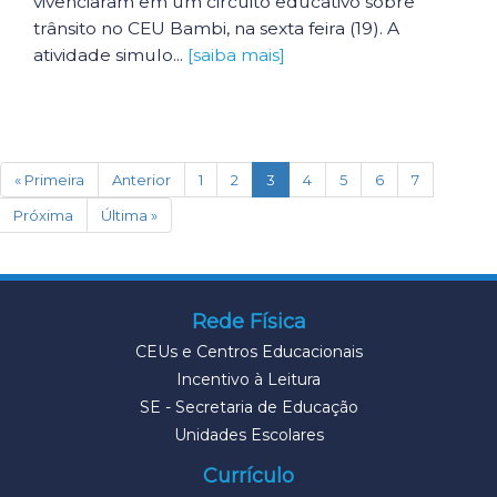
vivenciaram em um circuito educativo sobre
trânsito no CEU Bambi, na sexta feira (19). A
atividade simulo...
[saiba mais]
(current)
« Primeira
Anterior
1
2
3
4
5
6
7
Próxima
Última »
Rede Física
CEUs e Centros Educacionais
Incentivo à Leitura
SE - Secretaria de Educação
Unidades Escolares
Currículo