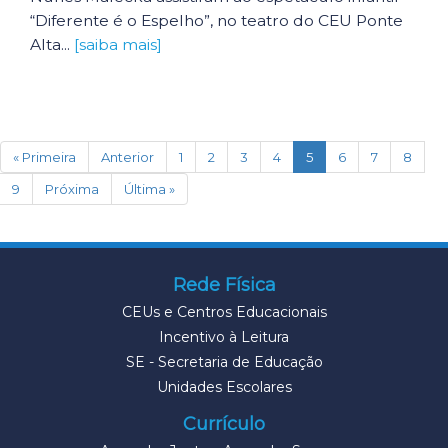
“Diferente é o Espelho”, no teatro do CEU Ponte
Alta...
[saiba mais]
(current)
« Primeira
Anterior
1
2
3
4
5
6
7
8
9
Próxima
Última »
Rede Física
CEUs e Centros Educacionais
Incentivo à Leitura
SE - Secretaria de Educação
Unidades Escolares
Currículo