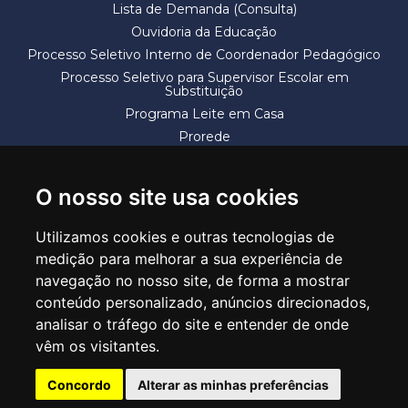
Lista de Demanda (Consulta)
Ouvidoria da Educação
Processo Seletivo Interno de Coordenador Pedagógico
Processo Seletivo para Supervisor Escolar em
Substituição
Programa Leite em Casa
Prorede
Solicitação de Vaga
Termos e Condições
O nosso site usa cookies
Utilizamos cookies e outras tecnologias de
medição para melhorar a sua experiência de
navegação no nosso site, de forma a mostrar
conteúdo personalizado, anúncios direcionados,
SECRETARIA DE EDUCAÇÃO
analisar o tráfego do site e entender de onde
Rua Claudino Barbosa, 313 - Macedo - Guarulhos/SP CEP 07113-040
vêm os visitantes.
Central de Atendimento: *55 11 2475-7300
Concordo
Alterar as minhas preferências