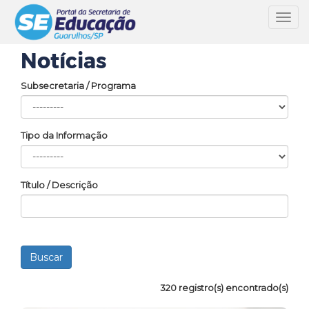
Toggl
navig
Notícias
Subsecretaria / Programa
Tipo da Informação
Título / Descrição
320 registro(s) encontrado(s)