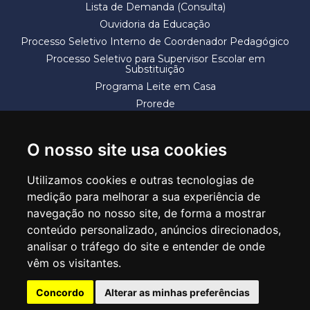
Lista de Demanda (Consulta)
Ouvidoria da Educação
Processo Seletivo Interno de Coordenador Pedagógico
Processo Seletivo para Supervisor Escolar em
Substituição
Programa Leite em Casa
Prorede
Solicitação de Vaga
Termos e Condições
O nosso site usa cookies
Utilizamos cookies e outras tecnologias de
medição para melhorar a sua experiência de
navegação no nosso site, de forma a mostrar
conteúdo personalizado, anúncios direcionados,
SECRETARIA DE EDUCAÇÃO
analisar o tráfego do site e entender de onde
Rua Claudino Barbosa, 313 - Macedo - Guarulhos/SP CEP 07113-040
vêm os visitantes.
Central de Atendimento: *55 11 2475-7300
Concordo
Alterar as minhas preferências