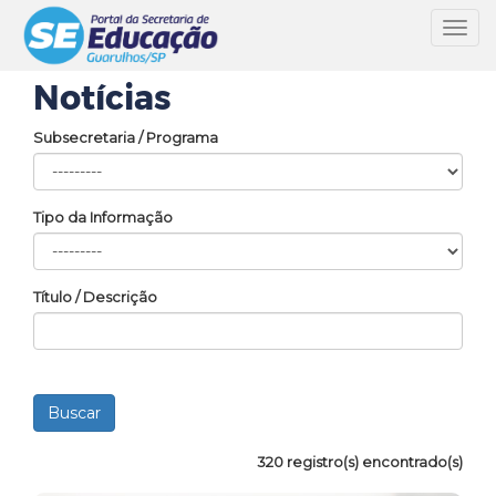
Toggl
navig
Notícias
Subsecretaria / Programa
Tipo da Informação
Título / Descrição
320 registro(s) encontrado(s)