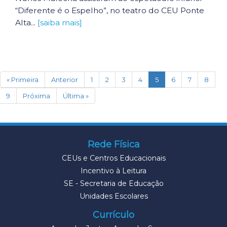
“Diferente é o Espelho”, no teatro do CEU Ponte
Alta...
[saiba mais]
(current)
« Primeira
Anterior
1
2
3
4
5
6
7
8
9
Próxima
Última »
Rede Física
CEUs e Centros Educacionais
Incentivo à Leitura
SE - Secretaria de Educação
Unidades Escolares
Currículo