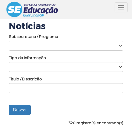
Toggl
navig
Notícias
Subsecretaria / Programa
Tipo da Informação
Título / Descrição
320 registro(s) encontrado(s)