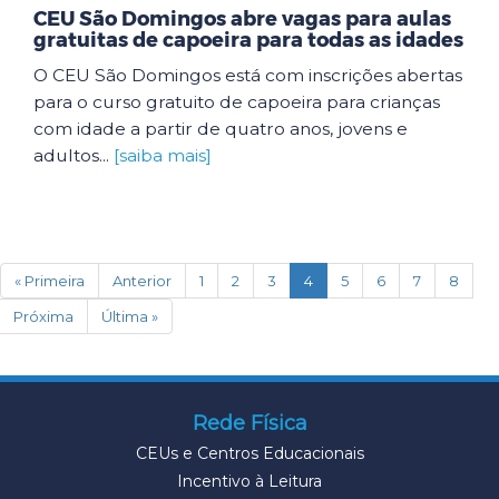
CEU São Domingos abre vagas para aulas
gratuitas de capoeira para todas as idades
O CEU São Domingos está com inscrições abertas
para o curso gratuito de capoeira para crianças
com idade a partir de quatro anos, jovens e
adultos...
[saiba mais]
(current)
« Primeira
Anterior
1
2
3
4
5
6
7
8
Próxima
Última »
Rede Física
CEUs e Centros Educacionais
Incentivo à Leitura