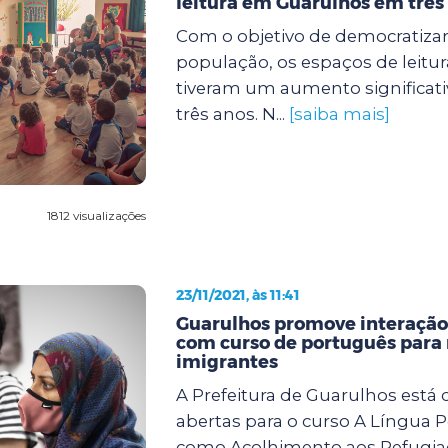
leitura em Guarulhos em três
Com o objetivo de democratizar
população, os espaços de leitu
tiveram um aumento significati
três anos. N...
[saiba mais]
1812 visualizações
23/11/2021, às 11:41
Guarulhos promove interação
com curso de português para 
imigrantes
A Prefeitura de Guarulhos está
abertas para o curso A Língua 
como Acolhimento aos Refugiad