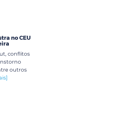
stra no CEU
eira
, conflitos
ranstorno
tre outros
is]