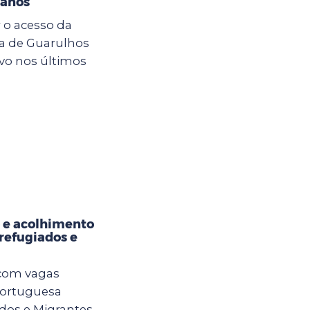
 anos
 o acesso da
ra de Guarulhos
vo nos últimos
 e acolhimento
refugiados e
 com vagas
Portuguesa
os e Migrantes.