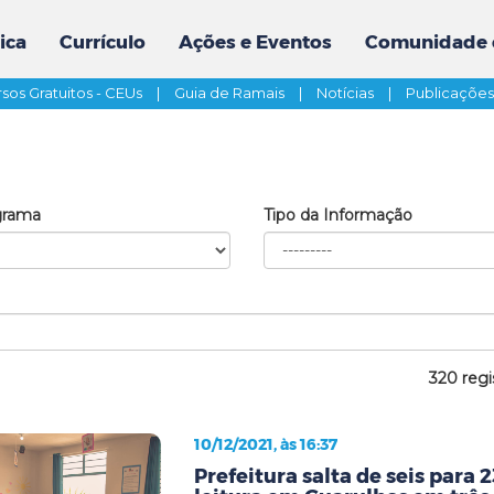
ica
Currículo
Ações e Eventos
Comunidade 
sos Gratuitos - CEUs
|
Guia de Ramais
|
Notícias
|
Publicaçõe
grama
Tipo da Informação
320 regi
10/12/2021, às 16:37
Prefeitura salta de seis para 