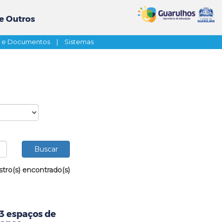
e Outros
s e Documentos
|
Sistemas
stro(s) encontrado(s)
23 espaços de