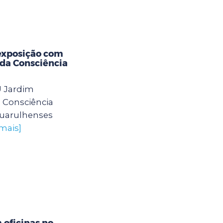
exposição com
 da Consciência
U Jardim
 Consciência
guarulhenses
 mais]
oficinas no