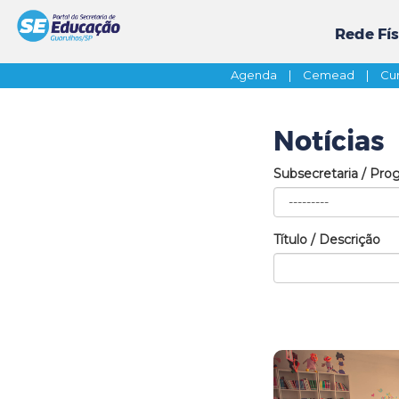
Rede Fís
Agenda
|
Cemead
|
Cur
Notícias
Subsecretaria / Pro
Título / Descrição