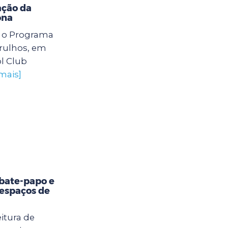
ação da
ona
6) o Programa
arulhos, em
l Club
mais]
bate-papo e
 espaços de
itura de