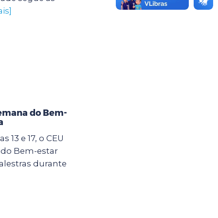
is]
Semana do Bem-
a
s 13 e 17, o CEU
 do Bem-estar
alestras durante