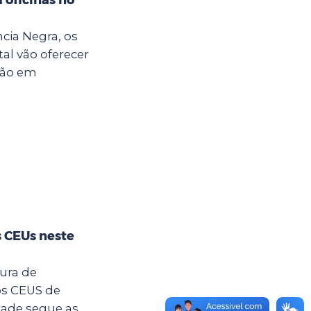
cia Negra, os
al vão oferecer
ção em
s CEUs neste
tura de
os CEUS de
dade segue as