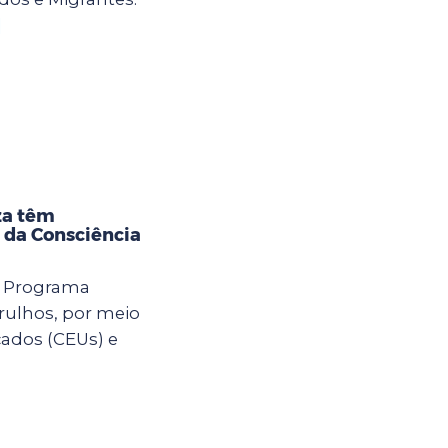
]
za têm
 da Consciência
o Programa
rulhos, por meio
cados (CEUs) e