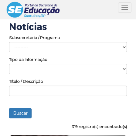
Toggl
navig
Notícias
Subsecretaria / Programa
Tipo da Informação
Título / Descrição
319 registro(s) encontrado(s)