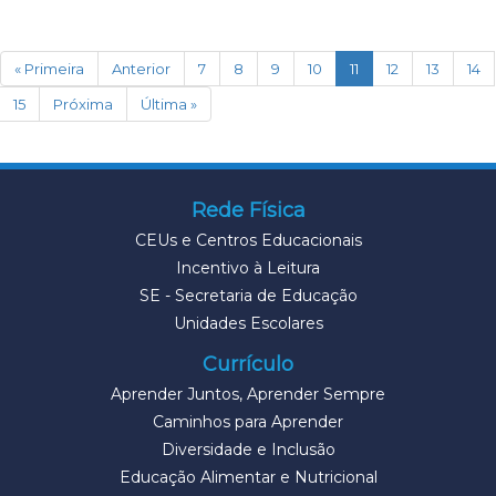
(current)
« Primeira
Anterior
7
8
9
10
11
12
13
14
15
Próxima
Última »
Rede Física
CEUs e Centros Educacionais
Incentivo à Leitura
SE - Secretaria de Educação
Unidades Escolares
Currículo
Aprender Juntos, Aprender Sempre
Caminhos para Aprender
Diversidade e Inclusão
Educação Alimentar e Nutricional