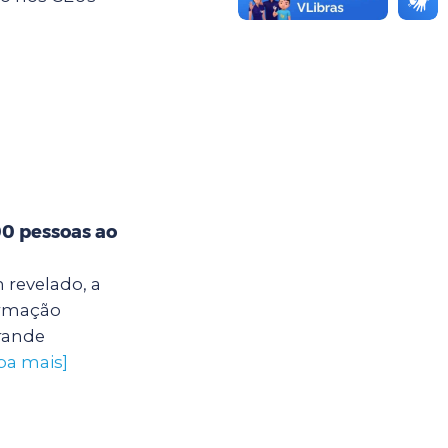
00 pessoas ao
 revelado, a
ormação
grande
iba mais]