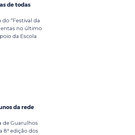
tas de todas
 do “Festival da
entas no último
poio da Escola
unos da rede
ra de Guarulhos
a 8ª edição dos