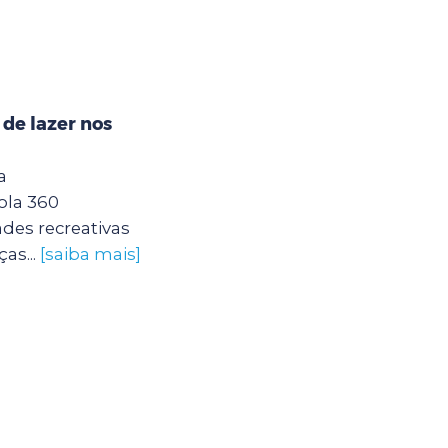
 de lazer nos
a
ola 360
des recreativas
as...
[saiba mais]