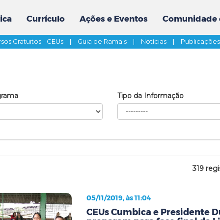
ica
Currículo
Ações e Eventos
Comunidade 
sos Gratuitos - CEUs
|
Guia de Ramais
|
Notícias
|
Publicaçõe
grama
Tipo da Informação
319 regi
05/11/2019, às 11:04
CEUs Cumbica e Presidente D