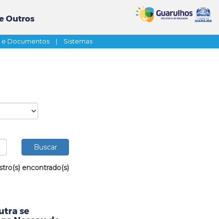
e Outros
s e Documentos
|
Sistemas
stro(s) encontrado(s)
utra se