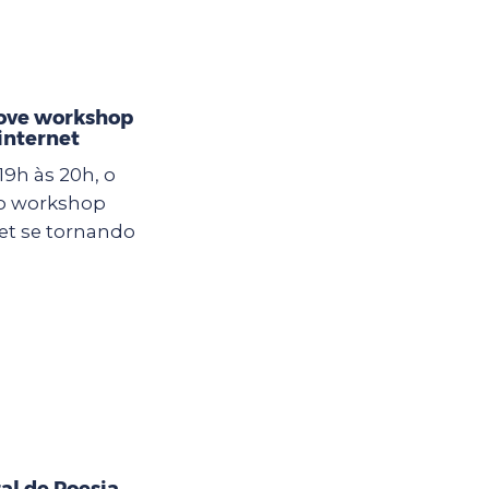
ove workshop
internet
19h às 20h, o
 o workshop
et se tornando
al de Poesia