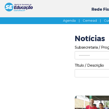
Rede Fís
Agenda
|
Cemead
|
Cur
Notícias
Subsecretaria / Pro
Título / Descrição