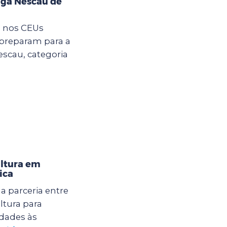
iga Nescau de
m nos CEUs
 preparam para a
Nescau, categoria
ultura em
ica
 parceria entre
ltura para
dades às