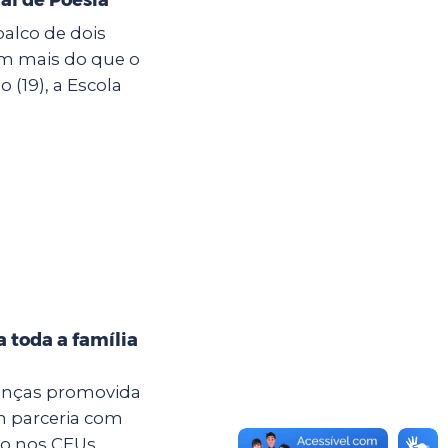
palco de dois
êm mais do que o
19), a Escola
 toda a família
anças promovida
m parceria com
são nos CEUs