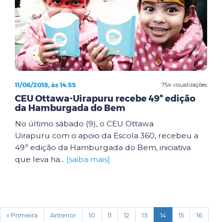
11/06/2018, às 14:55
754 visualizações
CEU Ottawa-Uirapuru recebe 49ª edição
da Hamburgada do Bem
No último sábado (9), o CEU Ottawa
Uirapuru com o apoio da Escola 360, recebeu a
49ª edição da Hamburgada do Bem, iniciativa
que leva ha...
[saiba mais]
(current)
« Primeira
Anterior
10
11
12
13
14
15
16