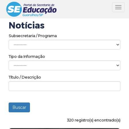
Toggl
navig
Notícias
Subsecretaria / Programa
Tipo da Informação
Título / Descrição
320 registro(s) encontrado(s)