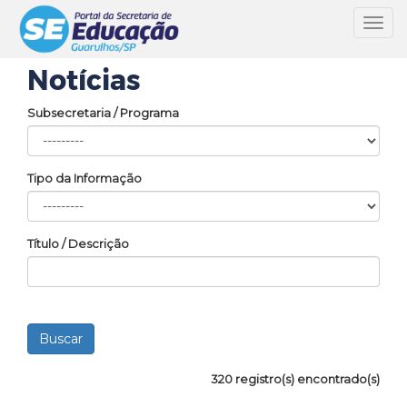
Toggl
navig
Notícias
Subsecretaria / Programa
Tipo da Informação
Título / Descrição
320 registro(s) encontrado(s)