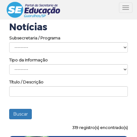
Toggl
navig
Notícias
Subsecretaria / Programa
Tipo da Informação
Título / Descrição
319 registro(s) encontrado(s)