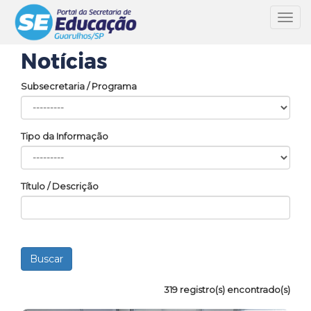
Toggl
navig
Notícias
Subsecretaria / Programa
Tipo da Informação
Título / Descrição
319 registro(s) encontrado(s)