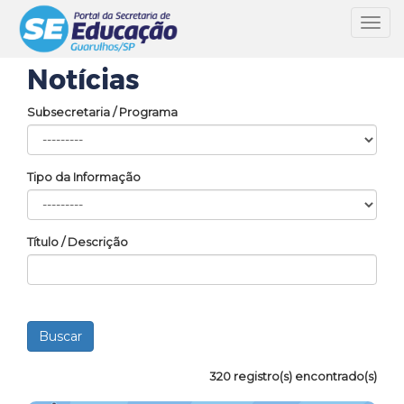
Toggl
navig
Notícias
Subsecretaria / Programa
Tipo da Informação
Título / Descrição
320 registro(s) encontrado(s)