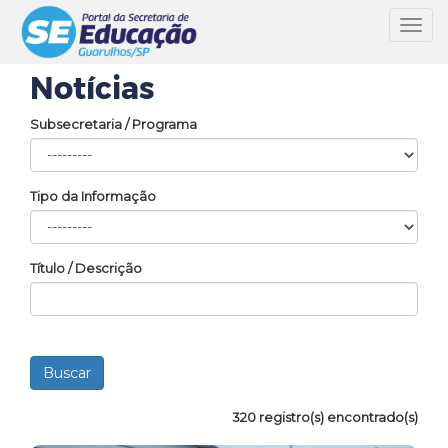
Toggl
navig
Notícias
Subsecretaria / Programa
Tipo da Informação
Título / Descrição
320 registro(s) encontrado(s)