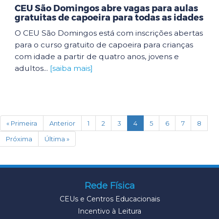
CEU São Domingos abre vagas para aulas
gratuitas de capoeira para todas as idades
O CEU São Domingos está com inscrições abertas
para o curso gratuito de capoeira para crianças
com idade a partir de quatro anos, jovens e
adultos...
[saiba mais]
(current)
« Primeira
Anterior
1
2
3
4
5
6
7
8
Próxima
Última »
Rede Física
CEUs e Centros Educacionais
Incentivo à Leitura