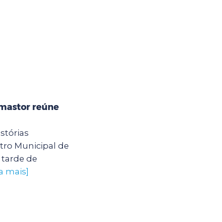
mastor reúne
stórias
ro Municipal de
tarde de
a mais]