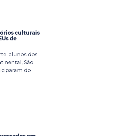
rios culturais
CEUs de
rte, alunos dos
tinental, São
ticiparam do
eressados em