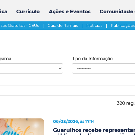
ica
Currículo
Ações e Eventos
Comunidade 
sos Gratuitos - CEUs
|
Guia de Ramais
|
Notícias
|
Publicaçõe
grama
Tipo da Informação
320 regi
06/08/2026, às 17:14
Guarulhos recebe representan