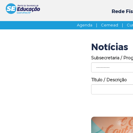
Rede Fís
Agenda
|
Cemead
|
Cur
Notícias
Subsecretaria / Pro
Título / Descrição