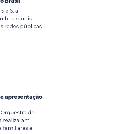
o Brasil
5 e 6, a
ulhos reuniu
s redes públicas
e apresentação
a Orquestra de
 realizaram
 familiares e