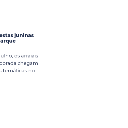
estas juninas
Parque
ulho, os arraiais
mporada chegam
s temáticas no