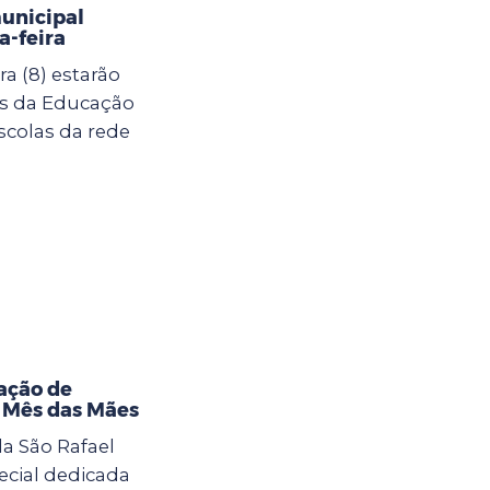
municipal
-feira
a (8) estarão
as da Educação
scolas da rede
ação de
o Mês das Mães
la São Rafael
cial dedicada