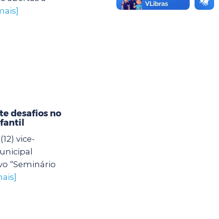
mais]
e desafios no
fantil
12) vice-
unicipal
vo “Seminário
ais]