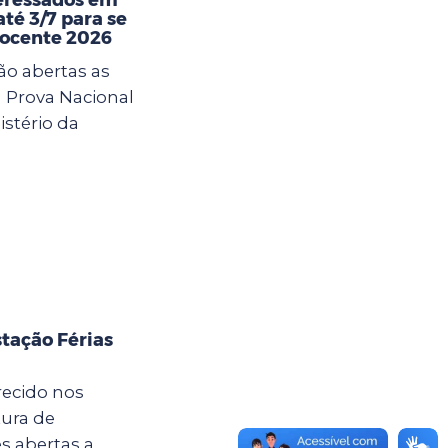
té 3/7 para se
Docente 2026
ão abertas as
a Prova Nacional
istério da
tação Férias
recido nos
tura de
s abertas a