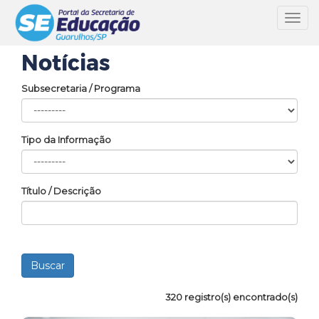
Toggl
navig
Notícias
Subsecretaria / Programa
Tipo da Informação
Título / Descrição
320 registro(s) encontrado(s)