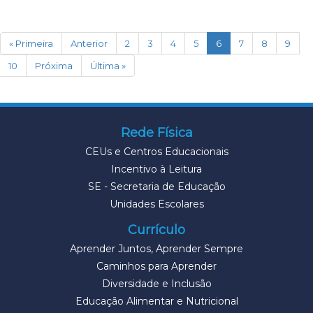
(current)
« Primeira
Anterior
2
3
4
5
6
7
8
9
10
Próxima
Última »
Rede Física
CEUs e Centros Educacionais
Incentivo à Leitura
SE - Secretaria de Educação
Unidades Escolares
Currículo
Aprender Juntos, Aprender Sempre
Caminhos para Aprender
Diversidade e Inclusão
Educação Alimentar e Nutricional