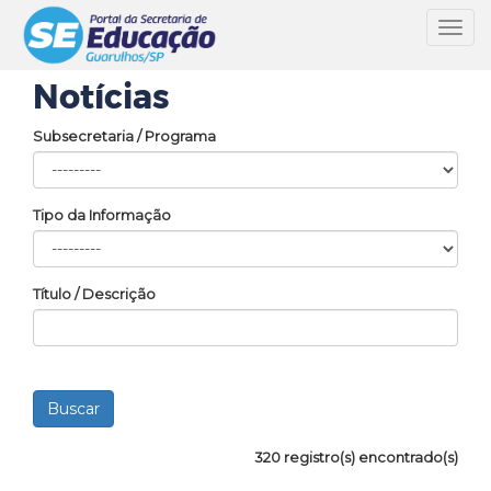
Toggl
navig
Notícias
Subsecretaria / Programa
Tipo da Informação
Título / Descrição
320 registro(s) encontrado(s)