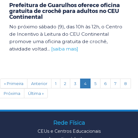
Prefeitura de Guarulhos oferece oficina
gratuita de crochê para adultos no CEU
Continental
No próximo sábado (9), das 10h às 12h, o Centro
de Incentivo à Leitura do CEU Continental
promove uma oficina gratuita de crochê,
atividade voltad...
[saiba mais]
(current)
« Primeira
Anterior
1
2
3
4
5
6
7
8
Próxima
Última »
Rede Física
CEUs e Centros Educacionais