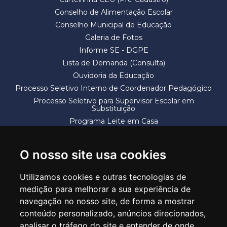
Conselho de Alimentação Escolar
Conselho Municipal de Educação
Galeria de Fotos
Informe SE - DGPE
Lista de Demanda (Consulta)
Ouvidoria da Educação
Processo Seletivo Interno de Coordenador Pedagógico
Processo Seletivo para Supervisor Escolar em
Substituição
Programa Leite em Casa
Solicitação de Vaga
Termos e Condições
O nosso site usa cookies
Utilizamos cookies e outras tecnologias de
medição para melhorar a sua experiência de
navegação no nosso site, de forma a mostrar
conteúdo personalizado, anúncios direcionados,
SECRETARIA DE EDUCAÇÃO
analisar o tráfego do site e entender de onde
Rua Claudino Barbosa, 313 - Macedo - Guarulhos/SP CEP 07113-040