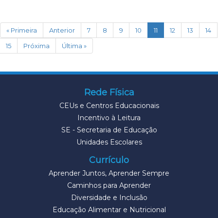
(current)
« Primeira
Anterior
7
8
9
10
11
12
13
14
15
Próxima
Última »
Rede Física
CEUs e Centros Educacionais
Incentivo à Leitura
SE - Secretaria de Educação
Unidades Escolares
Currículo
Aprender Juntos, Aprender Sempre
Caminhos para Aprender
Diversidade e Inclusão
Educação Alimentar e Nutricional