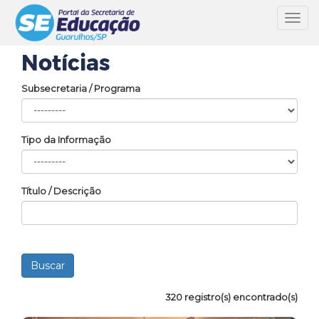
Toggl
navig
Notícias
Subsecretaria / Programa
Tipo da Informação
Título / Descrição
320 registro(s) encontrado(s)