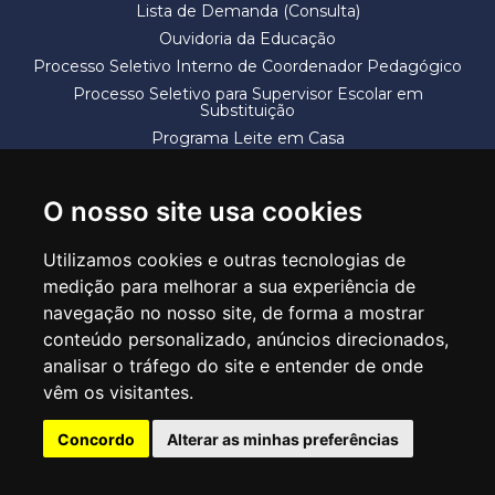
Lista de Demanda (Consulta)
Ouvidoria da Educação
Processo Seletivo Interno de Coordenador Pedagógico
Processo Seletivo para Supervisor Escolar em
Substituição
Programa Leite em Casa
Solicitação de Vaga
Termos e Condições
O nosso site usa cookies
Utilizamos cookies e outras tecnologias de
medição para melhorar a sua experiência de
navegação no nosso site, de forma a mostrar
conteúdo personalizado, anúncios direcionados,
SECRETARIA DE EDUCAÇÃO
analisar o tráfego do site e entender de onde
Rua Claudino Barbosa, 313 - Macedo - Guarulhos/SP CEP 07113-040
vêm os visitantes.
Central de Atendimento: *55 11 2475-7300
Concordo
Alterar as minhas preferências
PT