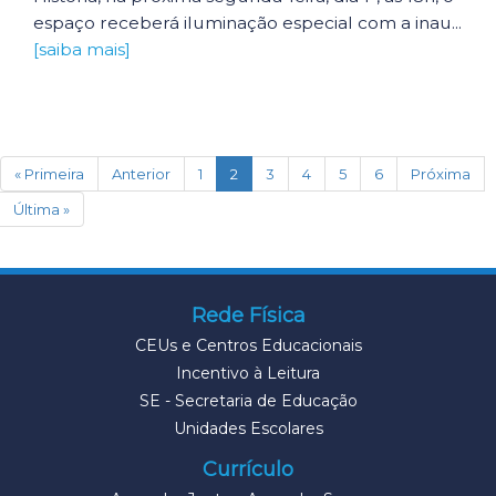
espaço receberá iluminação especial com a inau...
[saiba mais]
(current)
« Primeira
Anterior
1
2
3
4
5
6
Próxima
Última »
Rede Física
CEUs e Centros Educacionais
Incentivo à Leitura
SE - Secretaria de Educação
Unidades Escolares
Currículo