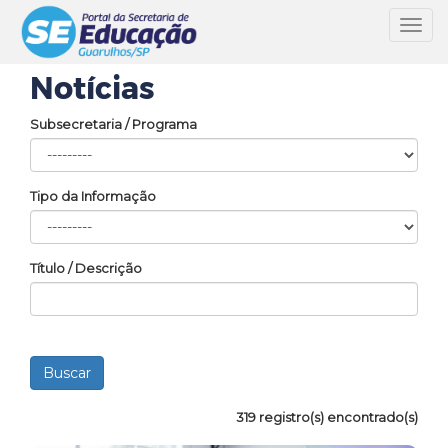
Toggl
navig
Notícias
Subsecretaria / Programa
Tipo da Informação
Título / Descrição
319 registro(s) encontrado(s)