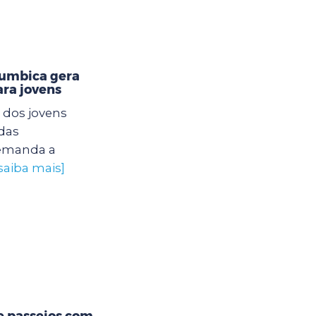
Cumbica gera
ra jovens
 dos jovens
das
 demanda a
saiba mais]
e passeios com