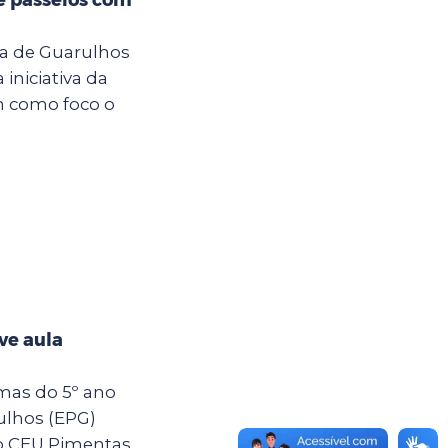
ra de Guarulhos
iniciativa da
m como foco o
ve aula
rmas do 5º ano
ulhos (EPG)
o CEU Pimentas