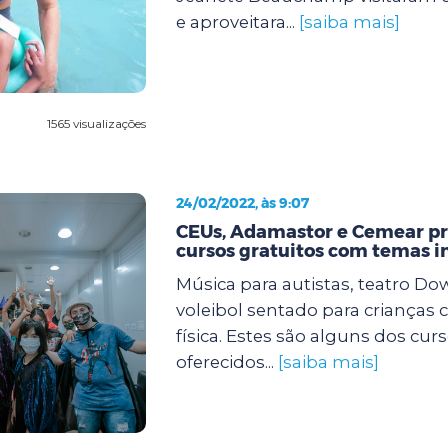
e aproveitara...
[saiba mais]
1565 visualizações
24/02/2022, às 9:07
CEUs, Adamastor e Cemear 
cursos gratuitos com temas i
Música para autistas, teatro Dow
voleibol sentado para crianças 
física. Estes são alguns dos cur
oferecidos...
[saiba mais]