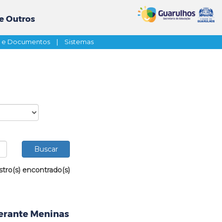
e Outros
s e Documentos
|
Sistemas
stro(s) encontrado(s)
nerante Meninas