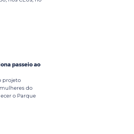
iona passeio ao
o projeto
 mulheres do
hecer o Parque