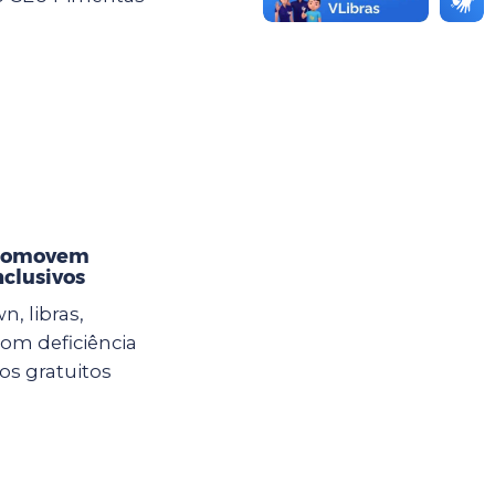
promovem
nclusivos
n, libras,
com deficiência
sos gratuitos