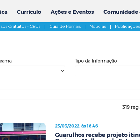
ica
Currículo
Ações e Eventos
Comunidade 
sos Gratuitos - CEUs
|
Guia de Ramais
|
Notícias
|
Publicaçõe
grama
Tipo da Informação
319 regi
23/03/2022, às 16:46
Guarulhos recebe projeto iti