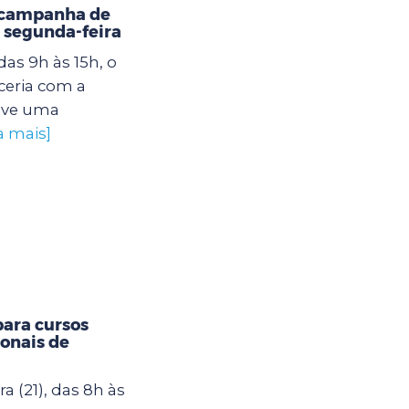
 campanha de
 segunda-feira
as 9h às 15h, o
eria com a
ove uma
a mais]
para cursos
onais de
a (21), das 8h às