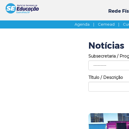
Rede Fís
Agenda
|
Cemead
|
Cur
Notícias
Subsecretaria / Pro
Título / Descrição