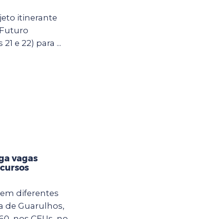
eto itinerante
 Futuro
21 e 22) para ...
lga vagas
 cursos
em diferentes
ra de Guarulhos,
60, nos CEUs, no