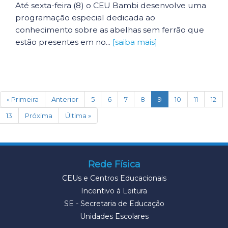
Até sexta-feira (8) o CEU Bambi desenvolve uma
programação especial dedicada ao
conhecimento sobre as abelhas sem ferrão que
estão presentes em no...
[saiba mais]
(current)
« Primeira
Anterior
5
6
7
8
9
10
11
12
13
Próxima
Última »
Rede Física
CEUs e Centros Educacionais
Incentivo à Leitura
SE - Secretaria de Educação
Unidades Escolares