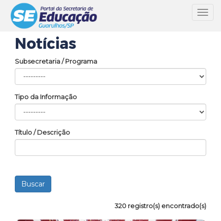
Toggl
navig
Notícias
Subsecretaria / Programa
Tipo da Informação
Título / Descrição
320 registro(s) encontrado(s)