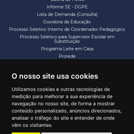
Informe SE - DGPE
Lista de Demanda (Consulta)
Ouvidoria da Educação
Processo Seletivo Interno de Coordenador Pedagógico
Processo Seletivo para Supervisor Escolar em
Substituição
Programa Leite em Casa
Prorede
Solicitação de Vaga
Termos e Condições
O nosso site usa cookies
Utilizamos cookies e outras tecnologias de
medição para melhorar a sua experiência de
navegação no nosso site, de forma a mostrar
conteúdo personalizado, anúncios direcionados,
SECRETARIA DE EDUCAÇÃO
analisar o tráfego do site e entender de onde
Rua Claudino Barbosa, 313 - Macedo - Guarulhos/SP CEP 07113-040
vêm os visitantes.
Central de Atendimento: *55 11 2475-7300