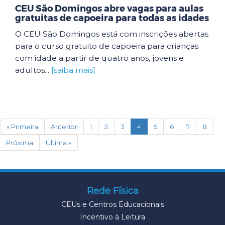
CEU São Domingos abre vagas para aulas
gratuitas de capoeira para todas as idades
O CEU São Domingos está com inscrições abertas
para o curso gratuito de capoeira para crianças
com idade a partir de quatro anos, jovens e
adultos...
[saiba mais]
(current)
« Primeira
Anterior
1
2
3
4
5
6
7
8
Próxima
Última »
Rede Física
CEUs e Centros Educacionais
Incentivo à Leitura