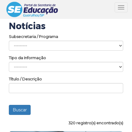
Toggl
navig
Notícias
Subsecretaria / Programa
Tipo da Informação
Título / Descrição
320 registro(s) encontrado(s)