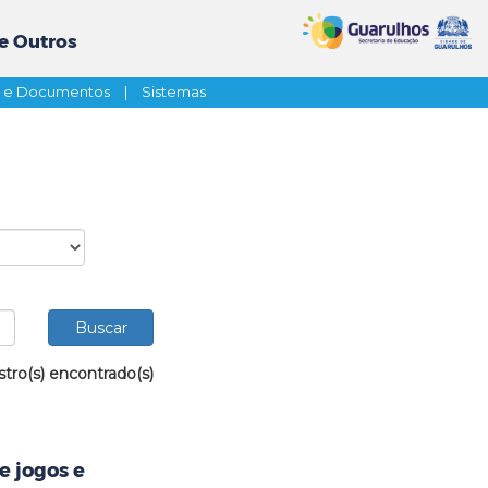
e Outros
s e Documentos
|
Sistemas
stro(s) encontrado(s)
e jogos e