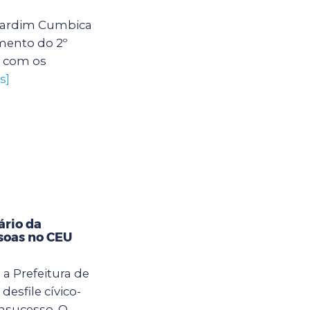
U Jardim Cumbica
mento do 2º
s com os
s]
ário da
soas no CEU
 a Prefeitura de
desfile cívico-
nsucesso. O