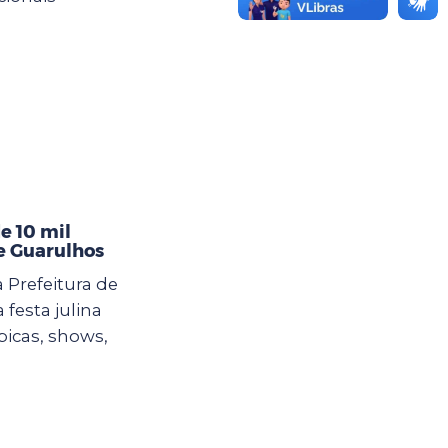
e 10 mil
de Guarulhos
 Prefeitura de
esta julina
picas, shows,