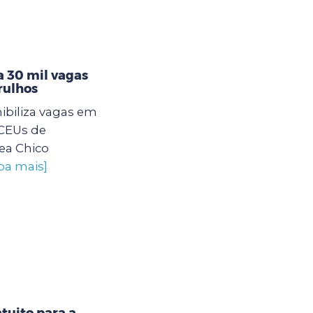
 30 mil vagas
rulhos
ibiliza vagas em
 CEUs de
ea Chico
iba mais]
tuito para a