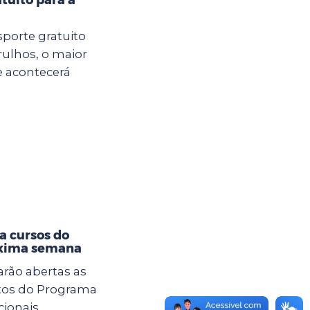
sporte gratuito
rulhos, o maior
e acontecerá
a cursos do
óxima semana
tarão abertas as
itos do Programa
cionais