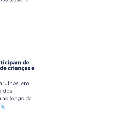
rticipam de
 de crianças e
uarulhos, em
a dos
u ao longo da
is]