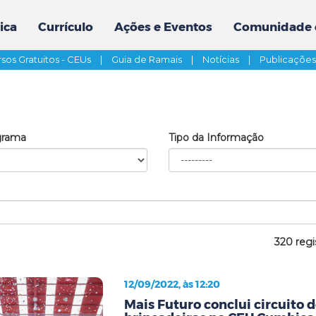
ica
Currículo
Ações e Eventos
Comunidade 
sos Gratuitos - CEUs
|
Guia de Ramais
|
Notícias
|
Publicaçõe
grama
Tipo da Informação
320 regi
12/09/2022, às 12:20
Mais Futuro conclui circuito d