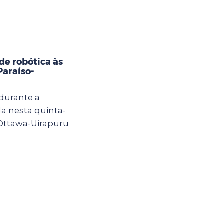
e robótica às
Paraíso-
 durante a
a nesta quinta-
 Ottawa-Uirapuru