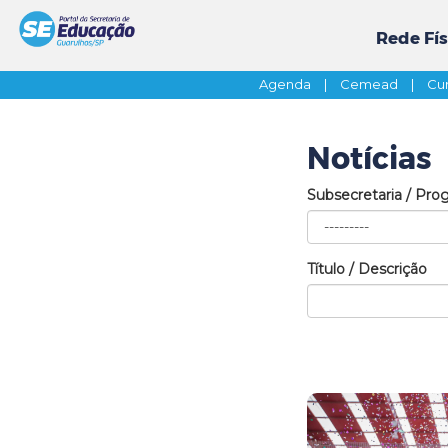
Rede Fís
Agenda
|
Cemead
|
Cur
Notícias
Subsecretaria / Pro
Título / Descrição