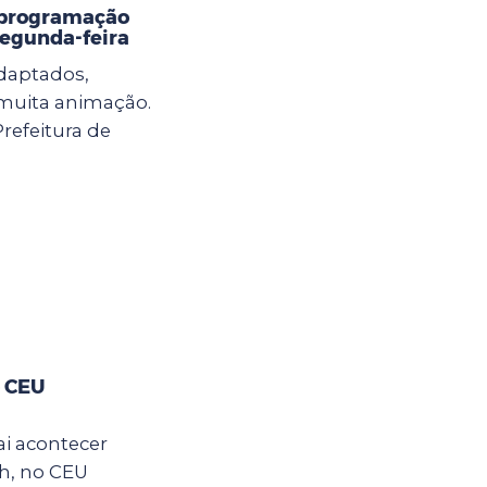
 programação
 segunda-feira
adaptados,
e muita animação.
Prefeitura de
o CEU
ai acontecer
2h, no CEU