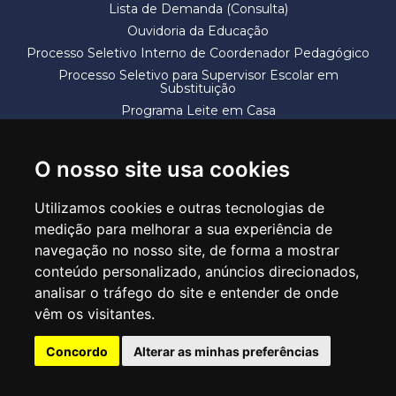
Lista de Demanda (Consulta)
Ouvidoria da Educação
Processo Seletivo Interno de Coordenador Pedagógico
Processo Seletivo para Supervisor Escolar em
Substituição
Programa Leite em Casa
Solicitação de Vaga
Termos e Condições
O nosso site usa cookies
Utilizamos cookies e outras tecnologias de
medição para melhorar a sua experiência de
navegação no nosso site, de forma a mostrar
conteúdo personalizado, anúncios direcionados,
SECRETARIA DE EDUCAÇÃO
analisar o tráfego do site e entender de onde
Rua Claudino Barbosa, 313 - Macedo - Guarulhos/SP CEP 07113-040
vêm os visitantes.
Central de Atendimento: *55 11 2475-7300
Concordo
Alterar as minhas preferências
PT