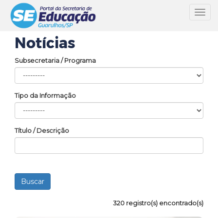
Toggl
navig
Notícias
Subsecretaria / Programa
Tipo da Informação
Título / Descrição
320 registro(s) encontrado(s)