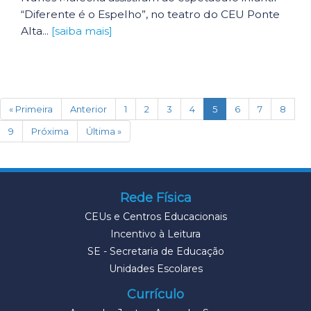
“Diferente é o Espelho”, no teatro do CEU Ponte
Alta...
[saiba mais]
(current)
« Primeira
Anterior
1
2
3
4
5
6
7
8
9
Próxima
Última »
Rede Física
CEUs e Centros Educacionais
Incentivo à Leitura
SE - Secretaria de Educação
Unidades Escolares
Currículo