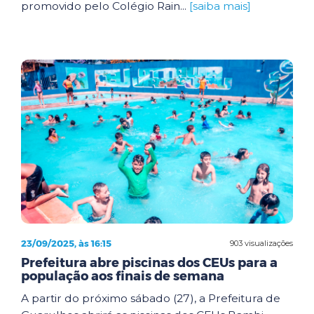
promovido pelo Colégio Rain...
[saiba mais]
23/09/2025, às 16:15
903 visualizações
Prefeitura abre piscinas dos CEUs para a
população aos finais de semana
A partir do próximo sábado (27), a Prefeitura de