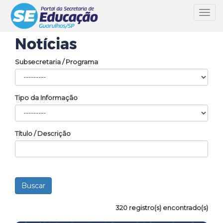
Toggl
navig
Notícias
Subsecretaria / Programa
Tipo da Informação
Título / Descrição
320 registro(s) encontrado(s)