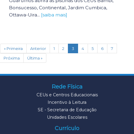
Guarulhos abrirá as piscinas dos CEUs Bambi,
Bonsucesso, Continental, Jardim Cumbica,
Ottawa-Uira...
[saiba mais]
(current)
« Primeira
Anterior
1
2
3
4
5
6
7
Próxima
Última »
Rede Física
CEUs e Centros Educacionais
Incentivo à Leitura
SE - Secretaria de Educação
Unidades Escolares
Currículo