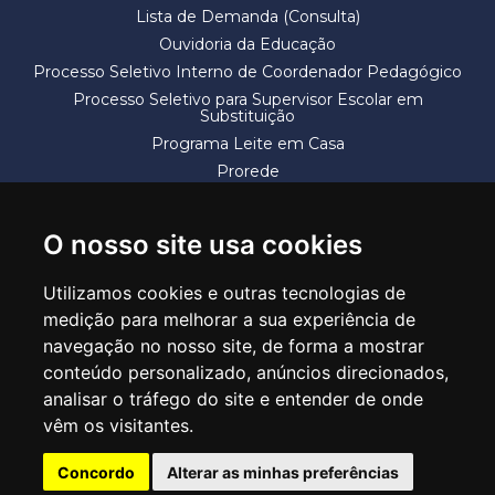
Lista de Demanda (Consulta)
Ouvidoria da Educação
Processo Seletivo Interno de Coordenador Pedagógico
Processo Seletivo para Supervisor Escolar em
Substituição
Programa Leite em Casa
Prorede
Solicitação de Vaga
Termos e Condições
O nosso site usa cookies
Utilizamos cookies e outras tecnologias de
medição para melhorar a sua experiência de
navegação no nosso site, de forma a mostrar
conteúdo personalizado, anúncios direcionados,
SECRETARIA DE EDUCAÇÃO
analisar o tráfego do site e entender de onde
Rua Claudino Barbosa, 313 - Macedo - Guarulhos/SP CEP 07113-040
vêm os visitantes.
Central de Atendimento: *55 11 2475-7300
Concordo
Alterar as minhas preferências