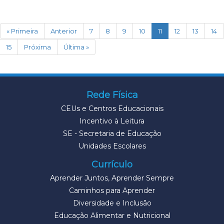
(current)
« Primeira
Anterior
7
8
9
10
11
12
13
14
15
Próxima
Última »
Rede Física
CEUs e Centros Educacionais
Incentivo à Leitura
SE - Secretaria de Educação
Unidades Escolares
Currículo
Aprender Juntos, Aprender Sempre
Caminhos para Aprender
Diversidade e Inclusão
Educação Alimentar e Nutricional