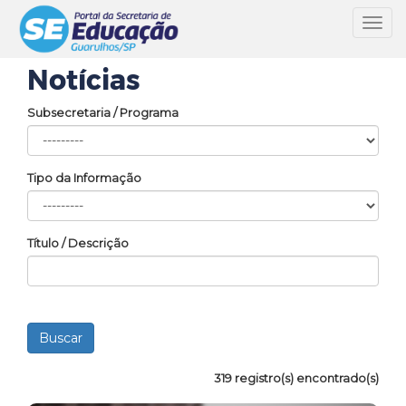
Toggl
navig
Notícias
Subsecretaria / Programa
Tipo da Informação
Título / Descrição
319 registro(s) encontrado(s)