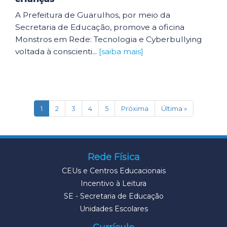
A Prefeitura de Guarulhos, por meio da
Secretaria de Educação, promove a oficina
Monstros em Rede: Tecnologia e Cyberbullying
voltada à conscienti...
[saiba mais]
(current)
1
2
3
4
5
Próxima
Última »
Rede Física
CEUs e Centros Educacionais
Incentivo à Leitura
SE - Secretaria de Educação
Unidades Escolares