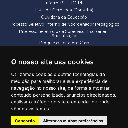
Informe SE - DGPE
Lista de Demanda (Consulta)
Ouvidoria da Educação
Processo Seletivo Interno de Coordenador Pedagógico
Processo Seletivo para Supervisor Escolar em
Substituição
Programa Leite em Casa
Solicitação de Vaga
Termos e Condições
O nosso site usa cookies
Utilizamos cookies e outras tecnologias de
medição para melhorar a sua experiência de
navegação no nosso site, de forma a mostrar
conteúdo personalizado, anúncios direcionados,
SECRETARIA DE EDUCAÇÃO
analisar o tráfego do site e entender de onde
Rua Claudino Barbosa, 313 - Macedo - Guarulhos/SP CEP 07113-040
vêm os visitantes.
Central de Atendimento: *55 11 2475-7300
Concordo
Alterar as minhas preferências