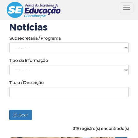
Toggl
navig
Notícias
Subsecretaria / Programa
Tipo da Informação
Título / Descrição
319 registro(s) encontrado(s)