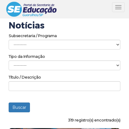
Toggl
navig
Notícias
Subsecretaria / Programa
Tipo da Informação
Título / Descrição
319 registro(s) encontrado(s)