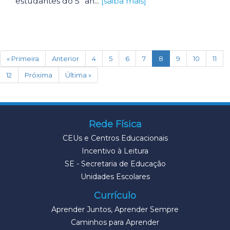
estudantes do 5º an...
[saiba mais]
(current)
« Primeira
Anterior
4
5
6
7
8
9
10
11
12
Próxima
Última »
Rede Física
CEUs e Centros Educacionais
Incentivo à Leitura
SE - Secretaria de Educação
Unidades Escolares
Currículo
Aprender Juntos, Aprender Sempre
Caminhos para Aprender