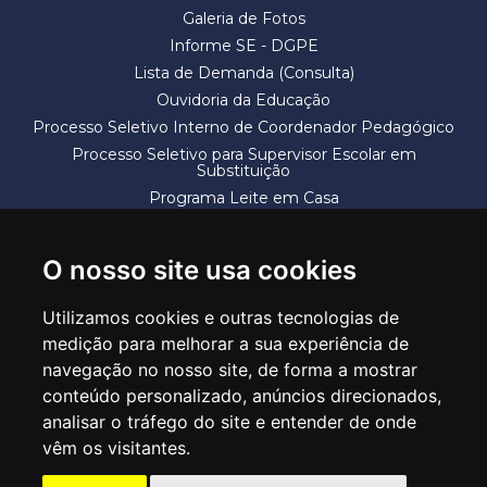
Galeria de Fotos
Informe SE - DGPE
Lista de Demanda (Consulta)
Ouvidoria da Educação
Processo Seletivo Interno de Coordenador Pedagógico
Processo Seletivo para Supervisor Escolar em
Substituição
Programa Leite em Casa
Solicitação de Vaga
Termos e Condições
O nosso site usa cookies
Utilizamos cookies e outras tecnologias de
medição para melhorar a sua experiência de
navegação no nosso site, de forma a mostrar
conteúdo personalizado, anúncios direcionados,
SECRETARIA DE EDUCAÇÃO
analisar o tráfego do site e entender de onde
Rua Claudino Barbosa, 313 - Macedo - Guarulhos/SP CEP 07113-040
vêm os visitantes.
Central de Atendimento: *55 11 2475-7300