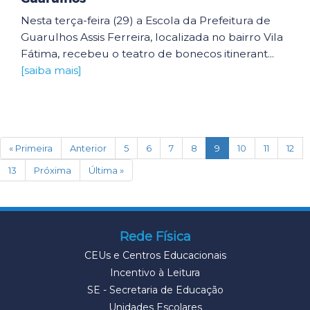
Nesta terça-feira (29) a Escola da Prefeitura de
Guarulhos Assis Ferreira, localizada no bairro Vila
Fátima, recebeu o teatro de bonecos itinerant...
[saiba mais]
(current)
« Primeira
Anterior
5
6
7
8
9
10
11
12
13
Próxima
Última »
Rede Física
CEUs e Centros Educacionais
Incentivo à Leitura
SE - Secretaria de Educação
Unidades Escolares