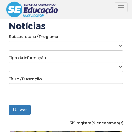
Toggl
navig
Notícias
Subsecretaria / Programa
Tipo da Informação
Título / Descrição
319 registro(s) encontrado(s)