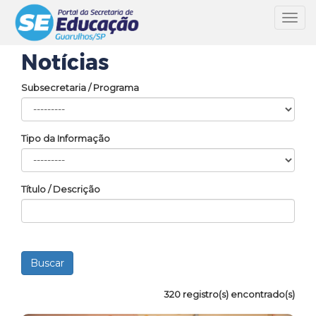
Toggl
navig
Notícias
Subsecretaria / Programa
Tipo da Informação
Título / Descrição
320 registro(s) encontrado(s)