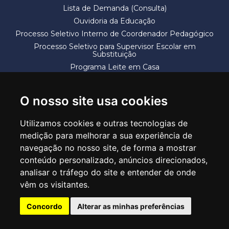
Lista de Demanda (Consulta)
Ouvidoria da Educação
Processo Seletivo Interno de Coordenador Pedagógico
Processo Seletivo para Supervisor Escolar em
Substituição
Programa Leite em Casa
Solicitação de Vaga
Termos e Condições
O nosso site usa cookies
Utilizamos cookies e outras tecnologias de
medição para melhorar a sua experiência de
navegação no nosso site, de forma a mostrar
conteúdo personalizado, anúncios direcionados,
SECRETARIA DE EDUCAÇÃO
analisar o tráfego do site e entender de onde
Rua Claudino Barbosa, 313 - Macedo - Guarulhos/SP CEP 07113-040
vêm os visitantes.
Central de Atendimento: *55 11 2475-7300
Concordo
Alterar as minhas preferências
PT