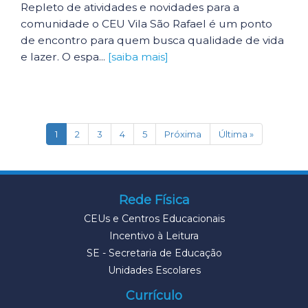
Repleto de atividades e novidades para a
comunidade o CEU Vila São Rafael é um ponto
de encontro para quem busca qualidade de vida
e lazer. O espa...
[saiba mais]
(current)
1
2
3
4
5
Próxima
Última »
Rede Física
CEUs e Centros Educacionais
Incentivo à Leitura
SE - Secretaria de Educação
Unidades Escolares
Currículo