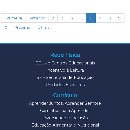
(current)
« Primeira
Anterior
2
3
4
5
6
7
8
9
10
Próxima
Última »
Rede Física
CEUs e Centros Educacionais
Incentivo à Leitura
SE - Secretaria de Educação
Unidades Escolares
Currículo
Aprender Juntos, Aprender Sempre
Caminhos para Aprender
Diversidade e Inclusão
Educação Alimentar e Nutricional