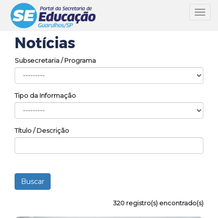
Toggl
navig
Notícias
Subsecretaria / Programa
Tipo da Informação
Título / Descrição
320 registro(s) encontrado(s)