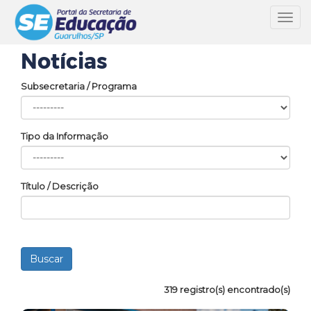
Toggl
navig
Notícias
Subsecretaria / Programa
Tipo da Informação
Título / Descrição
319 registro(s) encontrado(s)