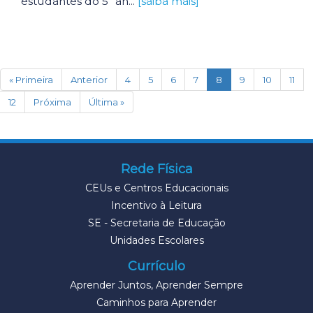
estudantes do 5º an...
[saiba mais]
(current)
« Primeira
Anterior
4
5
6
7
8
9
10
11
12
Próxima
Última »
Rede Física
CEUs e Centros Educacionais
Incentivo à Leitura
SE - Secretaria de Educação
Unidades Escolares
Currículo
Aprender Juntos, Aprender Sempre
Caminhos para Aprender