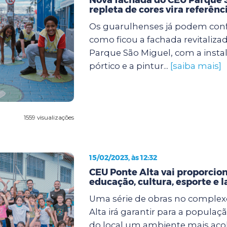
repleta de cores vira referênc
Os guarulhenses já podem confe
como ficou a fachada revitaliza
Parque São Miguel, com a insta
pórtico e a pintur...
[saiba mais]
1559 visualizações
15/02/2023, às 12:32
CEU Ponte Alta vai proporcio
educação, cultura, esporte e l
Uma série de obras no comple
Alta irá garantir para a popula
do local um ambiente mais ac