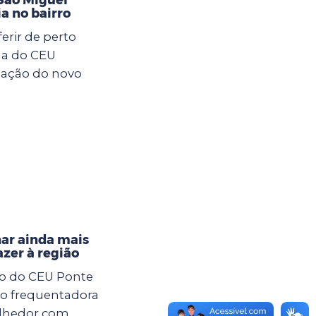
ia no bairro
rir de perto
da do CEU
lação do novo
nar ainda mais
azer à região
xo do CEU Ponte
ção frequentadora
olhedor com