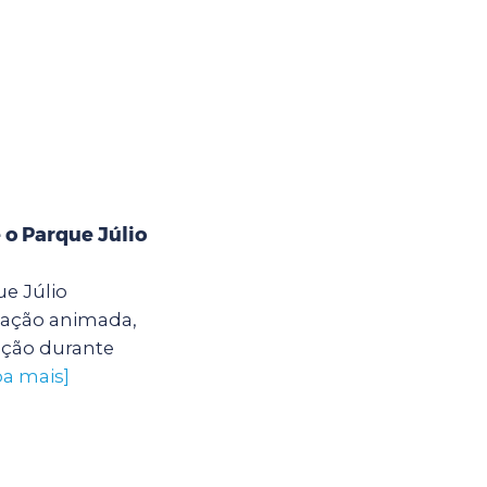
 o Parque Júlio
e Júlio
ação animada,
ação durante
ba mais]