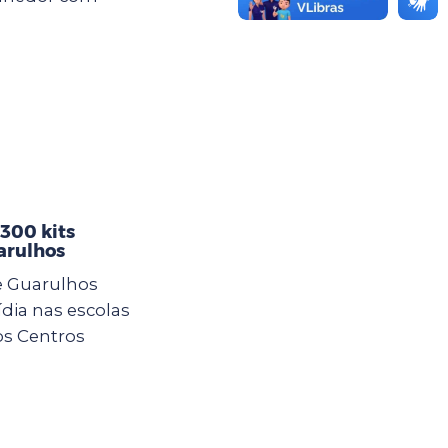
 300 kits
arulhos
e Guarulhos
ídia nas escolas
os Centros