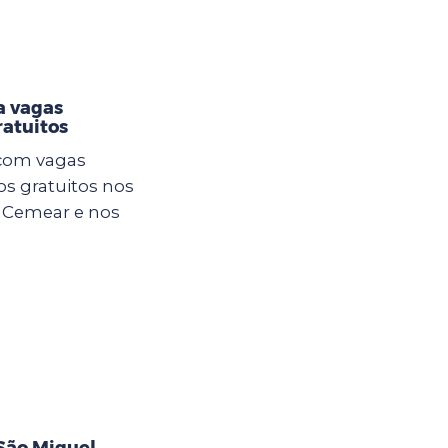
a vagas
atuitos
 com vagas
os gratuitos nos
o Cemear e nos
São Miguel