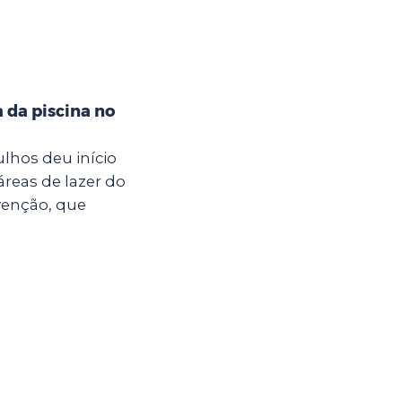
a da piscina no
ulhos deu início
áreas de lazer do
venção, que