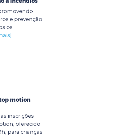
o a incêndios
á promovendo
rros e prevenção
os os
mais]
stop motion
as inscrições
otion, oferecido
9h, para crianças