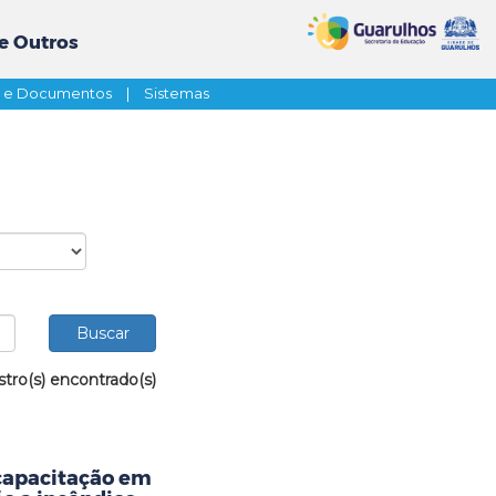
e Outros
s e Documentos
|
Sistemas
stro(s) encontrado(s)
capacitação em