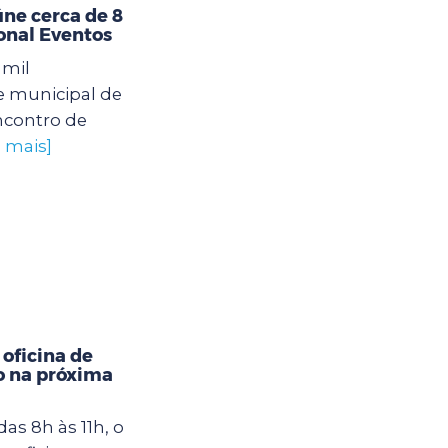
úne cerca de 8
ional Eventos
 mil
e municipal de
ncontro de
a mais]
oficina de
o na próxima
das 8h às 11h, o