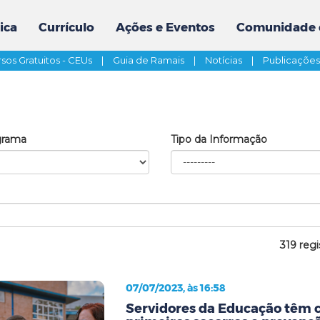
ica
Currículo
Ações e Eventos
Comunidade 
sos Gratuitos - CEUs
|
Guia de Ramais
|
Notícias
|
Publicaçõe
grama
Tipo da Informação
319 regi
07/07/2023, às 16:58
Servidores da Educação têm 