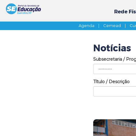
Rede Fís
Agenda
|
Cemead
|
Cur
Notícias
Subsecretaria / Pro
Título / Descrição