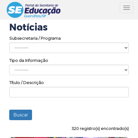
Toggl
navig
Notícias
Subsecretaria / Programa
Tipo da Informação
Título / Descrição
320 registro(s) encontrado(s)