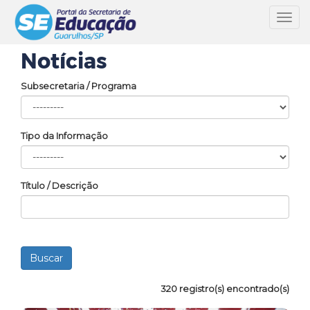
Toggl
navig
Notícias
Subsecretaria / Programa
Tipo da Informação
Título / Descrição
320 registro(s) encontrado(s)