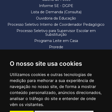
Informe SE - DGPE
Lista de Demanda (Consulta)
Ouvidoria da Educação
Processo Seletivo Interno de Coordenador Pedagógico
Processo Seletivo para Supervisor Escolar em
Substituição
Programa Leite em Casa
Prorede
Solicitação de Vaga
Termos e Condições
O nosso site usa cookies
Utilizamos cookies e outras tecnologias de
medição para melhorar a sua experiência de
navegação no nosso site, de forma a mostrar
conteúdo personalizado, anúncios direcionados,
SECRETARIA DE EDUCAÇÃO
analisar o tráfego do site e entender de onde
Rua Claudino Barbosa, 313 - Macedo - Guarulhos/SP CEP 07113-040
vêm os visitantes.
Central de Atendimento: *55 11 2475-7300