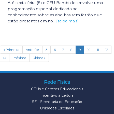
Até sexta-feira (8) o CEU Bambi desenvolve uma
programação especial dedicada ao
conhecimento sobre as abelhas sem ferrão que
estão presentes em no...
[saiba mais]
(current)
« Primeira
Anterior
5
6
7
8
9
10
11
12
13
Próxima
Última »
Rede Física
CEUs e Centros Educacionais
Incentivo à Leitura
SE - Secretaria de Educação
Unidades Escolares