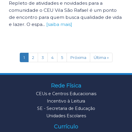
Repleto de atividades e novidades para a
comunidade o CEU Vila São Rafael é um ponto
de encontro para quem busca qualidade de vida
e lazer. O espa...
[saiba mais]
(current)
1
2
3
4
5
Próxima
Última »
Rede Física
CEUs e Centros Educacionais
Incentivo à Leitura
SE - Secretaria de Educação
Unidades Escolares
Currículo