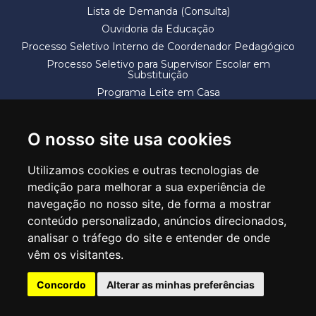
Lista de Demanda (Consulta)
Ouvidoria da Educação
Processo Seletivo Interno de Coordenador Pedagógico
Processo Seletivo para Supervisor Escolar em
Substituição
Programa Leite em Casa
Solicitação de Vaga
Termos e Condições
O nosso site usa cookies
Utilizamos cookies e outras tecnologias de
medição para melhorar a sua experiência de
navegação no nosso site, de forma a mostrar
conteúdo personalizado, anúncios direcionados,
SECRETARIA DE EDUCAÇÃO
analisar o tráfego do site e entender de onde
Rua Claudino Barbosa, 313 - Macedo - Guarulhos/SP CEP 07113-040
vêm os visitantes.
Central de Atendimento: *55 11 2475-7300
Concordo
Alterar as minhas preferências
PT