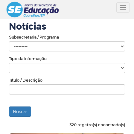
Toggl
navig
Notícias
Subsecretaria / Programa
Tipo da Informação
Título / Descrição
320 registro(s) encontrado(s)