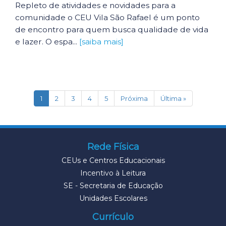
Repleto de atividades e novidades para a
comunidade o CEU Vila São Rafael é um ponto
de encontro para quem busca qualidade de vida
e lazer. O espa...
[saiba mais]
(current)
1
2
3
4
5
Próxima
Última »
Rede Física
CEUs e Centros Educacionais
Incentivo à Leitura
SE - Secretaria de Educação
Unidades Escolares
Currículo