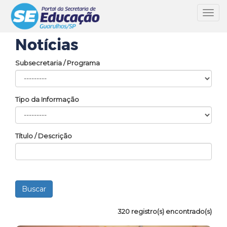
Toggl
navig
Notícias
Subsecretaria / Programa
Tipo da Informação
Título / Descrição
320 registro(s) encontrado(s)