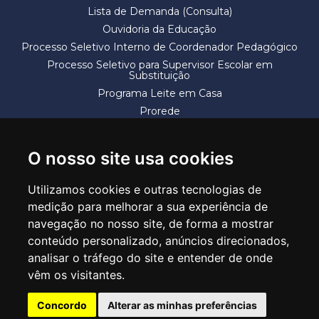
Lista de Demanda (Consulta)
Ouvidoria da Educação
Processo Seletivo Interno de Coordenador Pedagógico
Processo Seletivo para Supervisor Escolar em
Substituição
Programa Leite em Casa
Prorede
Solicitação de Vaga
Termos e Condições
O nosso site usa cookies
Utilizamos cookies e outras tecnologias de
medição para melhorar a sua experiência de
navegação no nosso site, de forma a mostrar
conteúdo personalizado, anúncios direcionados,
SECRETARIA DE EDUCAÇÃO
analisar o tráfego do site e entender de onde
Rua Claudino Barbosa, 313 - Macedo - Guarulhos/SP CEP 07113-040
vêm os visitantes.
Central de Atendimento: *55 11 2475-7300
Concordo
Alterar as minhas preferências