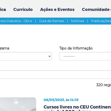
ica
Currículo
Ações e Eventos
Comunidade 
sos Gratuitos - CEUs
|
Guia de Ramais
|
Notícias
|
Publicaçõe
grama
Tipo da Informação
320 regi
08/05/2025, às 14:10
Cursos livres no CEU Contine