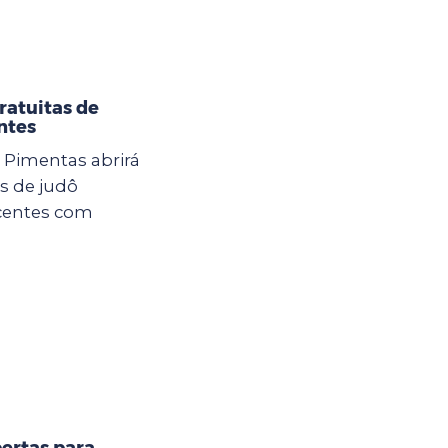
ratuitas de
ntes
U Pimentas abrirá
as de judô
scentes com
ertas para