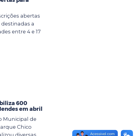
crições abertas
u destinadas a
des entre 4 e 17
iliza 600
Mendes em abril
o Municipal de
arque Chico
lizou diversas