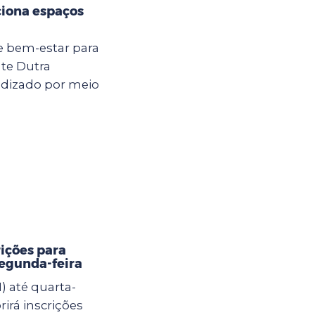
ciona espaços
e bem-estar para
nte Dutra
ndizado por meio
rições para
segunda-feira
) até quarta-
brirá inscrições