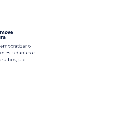
omove
ura
democratizar o
ntre estudantes e
arulhos, por