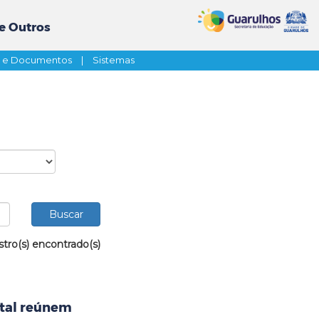
e Outros
s e Documentos
|
Sistemas
stro(s) encontrado(s)
ntal reúnem