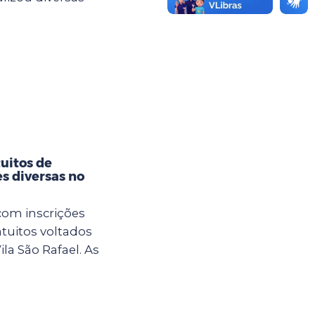
tuitos de
es diversas no
com inscrições
atuitos voltados
la São Rafael. As