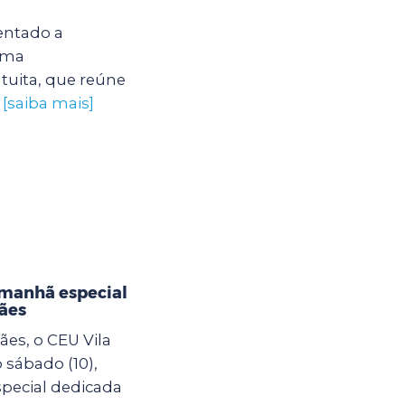
entado a
uma
tuita, que reúne
.
[saiba mais]
 manhã especial
ães
es, o CEU Vila
sábado (10),
pecial dedicada