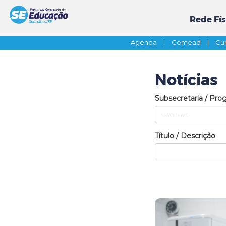
Rede Fís
Agenda
|
Cemead
|
Cur
Notícias
Subsecretaria / Pro
Título / Descrição