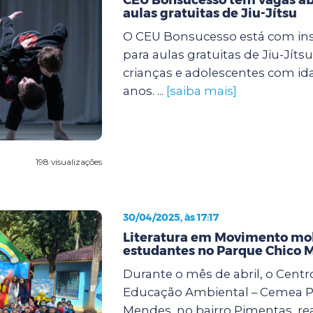
aulas gratuitas de Jiu-Jítsu
O CEU Bonsucesso está com ins
para aulas gratuitas de Jiu-Jíts
crianças e adolescentes com ida
anos. ...
[saiba mais]
198 visualizações
30/04/2025, às 17:17
Literatura em Movimento mob
estudantes no Parque Chico 
Durante o mês de abril, o Centr
Educação Ambiental – Cemea P
Mendes, no bairro Pimentas, rea