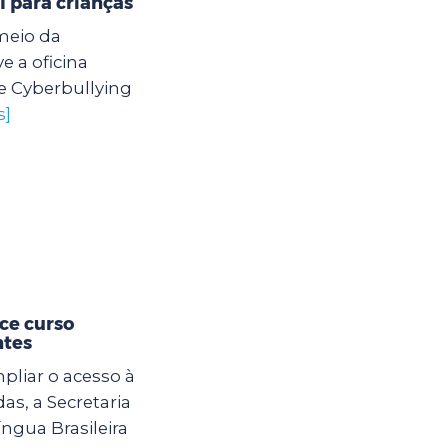
l para crianças
meio da
 a oficina
e Cyberbullying
s]
ce curso
ntes
mpliar o acesso à
s, a Secretaria
ngua Brasileira