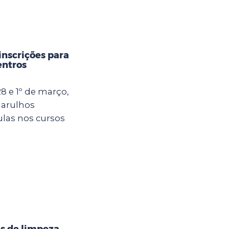
inscrições para
entros
8 e 1º de março,
uarulhos
ulas nos cursos
s de limpeza