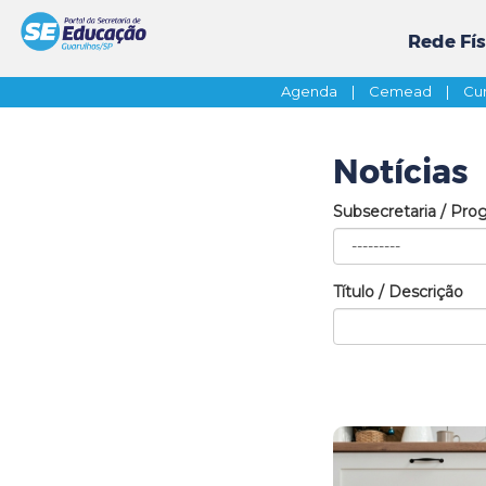
Rede Fís
Agenda
|
Cemead
|
Cur
Notícias
Subsecretaria / Pro
Título / Descrição