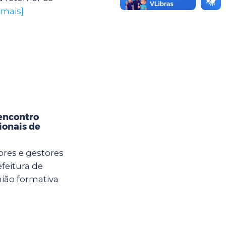
 mais]
encontro
ionais de
ores e gestores
feitura de
ião formativa