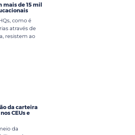
 mais de 15 mil
ucacionais
 HQs, como é
rias através de
, resistem ao
ão da carteira
 nos CEUs e
meio da