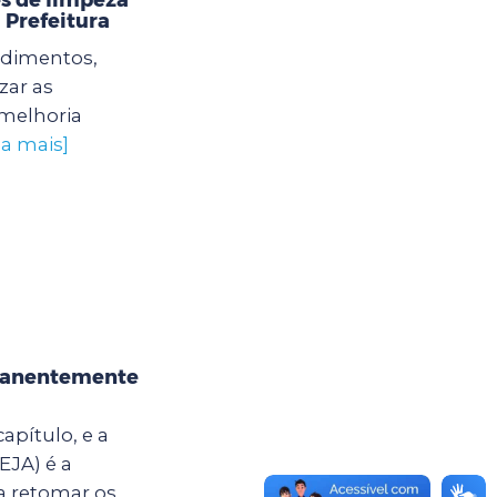
 Prefeitura
edimentos,
zar as
 melhoria
ba mais]
rmanentemente
apítulo, e a
EJA) é a
a retomar os