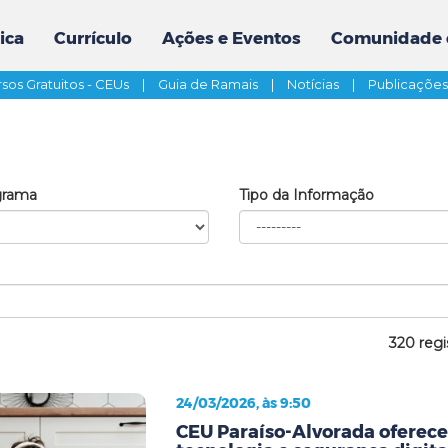
ica
Currículo
Ações e Eventos
Comunidade 
sos Gratuitos - CEUs
|
Guia de Ramais
|
Notícias
|
Publicaçõe
grama
Tipo da Informação
320 regi
24/03/2026, às 9:50
CEU Paraíso-Alvorada oferece 