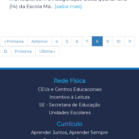
(14) da Escola Má...
[saiba mais]
(current)
« Primeira
Anterior
4
5
6
7
8
9
10
11
12
Próxima
Última »
Rede Física
CEUs e Centros Educacionais
Incentivo à Leitura
SE - Secretaria de Educação
Unidades Escolares
Currículo
Aprender Juntos, Aprender Sempre