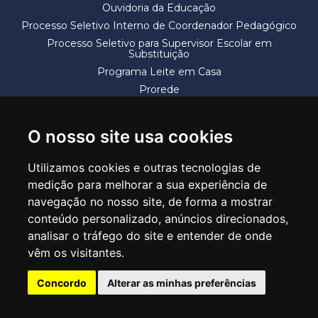
Ouvidoria da Educação
Processo Seletivo Interno de Coordenador Pedagógico
Processo Seletivo para Supervisor Escolar em
Substituição
Programa Leite em Casa
Prorede
Solicitação de Vaga
Termos e Condições
O nosso site usa cookies
Utilizamos cookies e outras tecnologias de
medição para melhorar a sua experiência de
navegação no nosso site, de forma a mostrar
conteúdo personalizado, anúncios direcionados,
SECRETARIA DE EDUCAÇÃO
analisar o tráfego do site e entender de onde
Rua Claudino Barbosa, 313 - Macedo - Guarulhos/SP CEP 07113-040
vêm os visitantes.
Central de Atendimento: *55 11 2475-7300
Concordo
Alterar as minhas preferências
PT