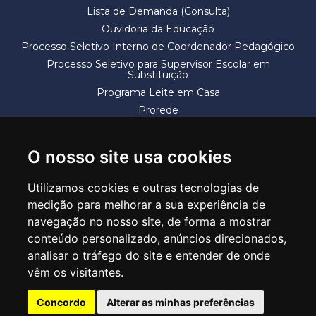
Lista de Demanda (Consulta)
Ouvidoria da Educação
Processo Seletivo Interno de Coordenador Pedagógico
Processo Seletivo para Supervisor Escolar em
Substituição
Programa Leite em Casa
Prorede
Solicitação de Vaga
Termos e Condições
O nosso site usa cookies
Utilizamos cookies e outras tecnologias de
medição para melhorar a sua experiência de
navegação no nosso site, de forma a mostrar
conteúdo personalizado, anúncios direcionados,
SECRETARIA DE EDUCAÇÃO
analisar o tráfego do site e entender de onde
Rua Claudino Barbosa, 313 - Macedo - Guarulhos/SP CEP 07113-040
vêm os visitantes.
Central de Atendimento: *55 11 2475-7300
Concordo
Alterar as minhas preferências