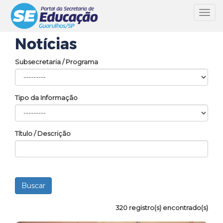
Toggl
navig
Notícias
Subsecretaria / Programa
Tipo da Informação
Título / Descrição
320 registro(s) encontrado(s)