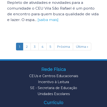
Repleto de atividades e novidades para a
comunidade o CEU Vila São Rafael é um ponto
de encontro para quem busca qualidade de vida
e lazer. O espa...
[saiba mais]
(current)
1
2
3
4
5
Próxima
Última »
Rede Física
CEUs e Centros Educacionais
Incentivo à Leitura
SE - Secretaria de Educação
Unidades Escolares
Currículo