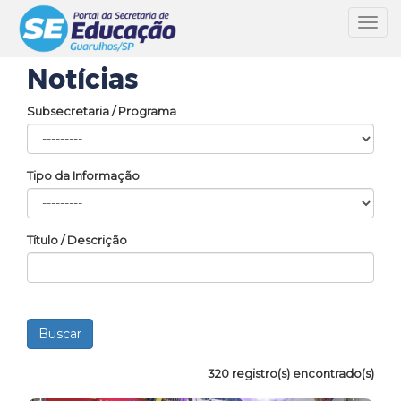
Toggl
navig
Notícias
Subsecretaria / Programa
Tipo da Informação
Título / Descrição
320 registro(s) encontrado(s)