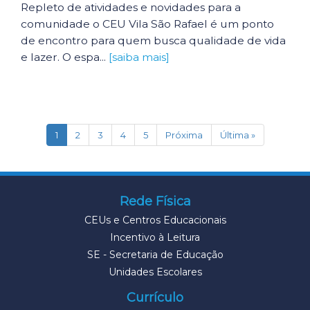
Repleto de atividades e novidades para a
comunidade o CEU Vila São Rafael é um ponto
de encontro para quem busca qualidade de vida
e lazer. O espa...
[saiba mais]
(current)
1
2
3
4
5
Próxima
Última »
Rede Física
CEUs e Centros Educacionais
Incentivo à Leitura
SE - Secretaria de Educação
Unidades Escolares
Currículo