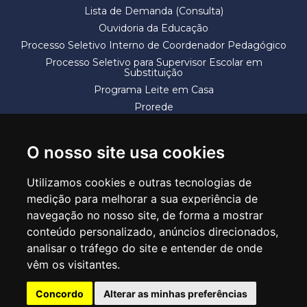
Lista de Demanda (Consulta)
Ouvidoria da Educação
Processo Seletivo Interno de Coordenador Pedagógico
Processo Seletivo para Supervisor Escolar em
Substituição
Programa Leite em Casa
Prorede
Solicitação de Vaga
Termos e Condições
O nosso site usa cookies
Utilizamos cookies e outras tecnologias de
medição para melhorar a sua experiência de
navegação no nosso site, de forma a mostrar
conteúdo personalizado, anúncios direcionados,
SECRETARIA DE EDUCAÇÃO
analisar o tráfego do site e entender de onde
Rua Claudino Barbosa, 313 - Macedo - Guarulhos/SP CEP 07113-040
vêm os visitantes.
Central de Atendimento: *55 11 2475-7300
Concordo
Alterar as minhas preferências