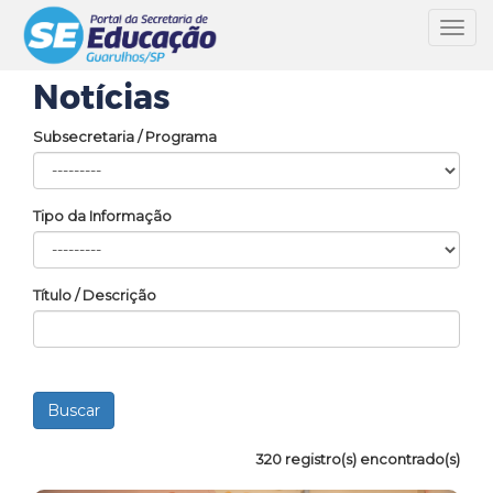
Toggl
navig
Notícias
Subsecretaria / Programa
Tipo da Informação
Título / Descrição
320 registro(s) encontrado(s)