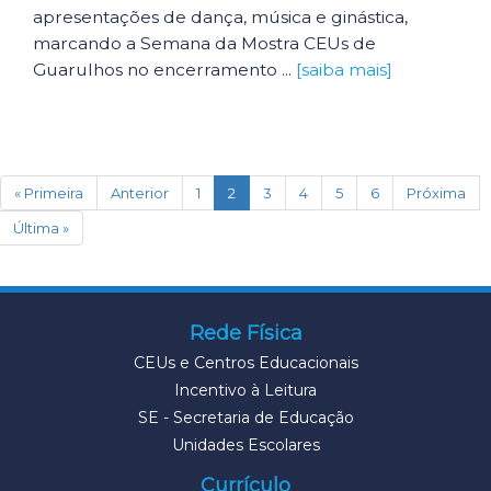
apresentações de dança, música e ginástica,
marcando a Semana da Mostra CEUs de
Guarulhos no encerramento ...
[saiba mais]
(current)
« Primeira
Anterior
1
2
3
4
5
6
Próxima
Última »
Rede Física
CEUs e Centros Educacionais
Incentivo à Leitura
SE - Secretaria de Educação
Unidades Escolares
Currículo