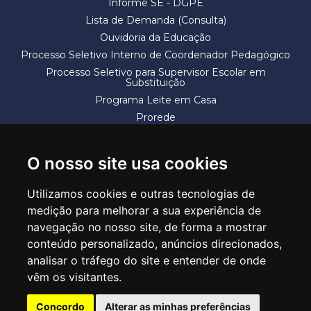
Informe SE - DGPE
Lista de Demanda (Consulta)
Ouvidoria da Educação
Processo Seletivo Interno de Coordenador Pedagógico
Processo Seletivo para Supervisor Escolar em
Substituição
Programa Leite em Casa
Prorede
Solicitação de Vaga
Termos e Condições
O nosso site usa cookies
Utilizamos cookies e outras tecnologias de
medição para melhorar a sua experiência de
navegação no nosso site, de forma a mostrar
conteúdo personalizado, anúncios direcionados,
SECRETARIA DE EDUCAÇÃO
analisar o tráfego do site e entender de onde
Rua Claudino Barbosa, 313 - Macedo - Guarulhos/SP CEP 07113-040
vêm os visitantes.
Central de Atendimento: *55 11 2475-7300
Concordo
Alterar as minhas preferências