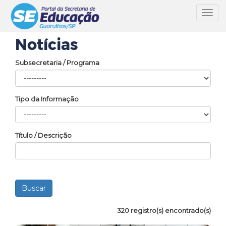
Toggl
navig
Notícias
Subsecretaria / Programa
Tipo da Informação
Título / Descrição
320 registro(s) encontrado(s)