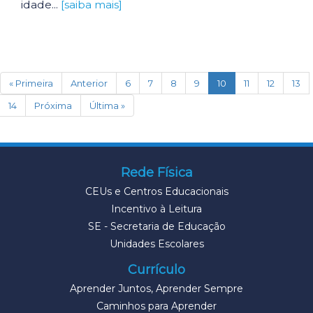
idade...
[saiba mais]
(current)
« Primeira
Anterior
6
7
8
9
10
11
12
13
14
Próxima
Última »
Rede Física
CEUs e Centros Educacionais
Incentivo à Leitura
SE - Secretaria de Educação
Unidades Escolares
Currículo
Aprender Juntos, Aprender Sempre
Caminhos para Aprender