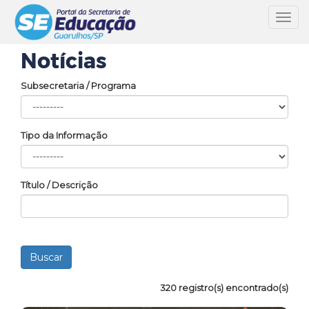
Toggl
navig
Notícias
Subsecretaria / Programa
Tipo da Informação
Título / Descrição
320 registro(s) encontrado(s)